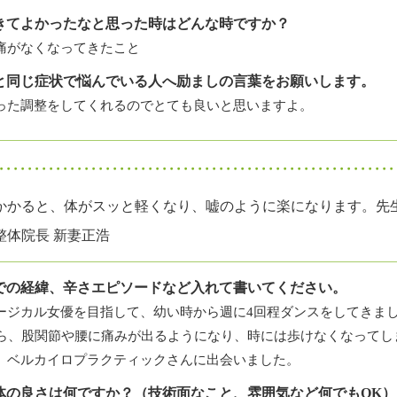
きてよかったなと思った時はどんな時ですか？
痛がなくなってきたこと
と同じ症状で悩んでいる人へ励ましの言葉をお願いします。
った調整をしてくれるのでとても良いと思いますよ。
かかると、体がスッと軽くなり、嘘のように楽になります。先
整体院長 新妻正浩
での経緯、辛さエピソードなど入れて書いてください。
ージカル女優を目指して、幼い時から週に4回程ダンスをしてきま
から、股関節や腰に痛みが出るようになり、時には歩けなくなってし
、ベルカイロプラクティックさんに出会いました。
体の良さは何ですか？（技術面なこと、雰囲気など何でもOK）