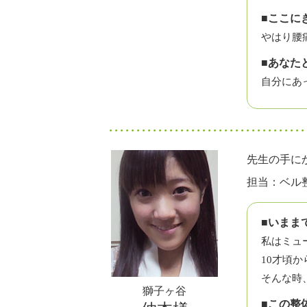
■ここに
やはり腰
■あなた
自分にあ
先生の手に
担当：ベル
■いまま
私はミュ
10才頃
そんな時
獅子ヶ谷
■この整