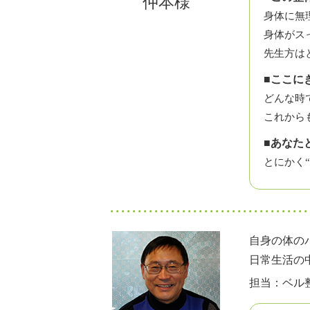
仲本様
身体に無
身体がス
先生方は
■ここに
どんな時
これから
■あなた
とにかく
自身の体の
日常生活の
担当：ベル