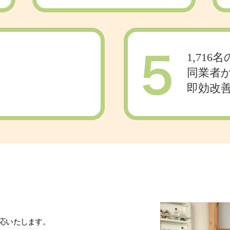
1,716名
同業者
即効改
応いたします。