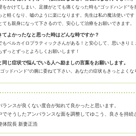
理をかけてしまい、足腰がとても痛くなった時も“ゴッドハンド”を
っと軽くなり、嘘のように楽になります。先生は私の魔法使いです
とても親身になって下さるので、安心して治療をお願いできます。
きてよかったなと思った時はどんな時ですか？
でもベルカイロプラティックさんがある！と安心して、思いきりミ
もずっとずっとよろしくお願いします！
と同じ症状で悩んでいる人へ励ましの言葉をお願いします。
“ゴッドハンド”の腕に委ねて下さい。あなたの症状もきっとよくな
バランスが良くない度合が知れて良かったと思います。
中でそうしたアンバランスな面を調整してゆこう、良さを持続
整体院長 新妻正浩