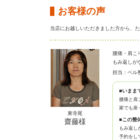
お客様の声
当店にお越しいただきました方から、た
腰痛・肩こ
もみ返しが
担当：ベル
■いまま
腰痛と肩
家でも座
東寺尾
■この整
齋藤様
もみ返し
予約をし