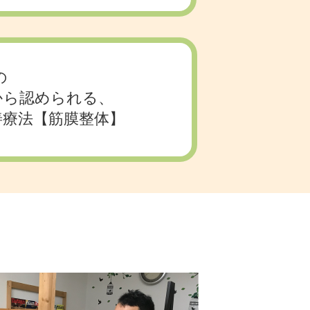
の
から認められる、
善療法【筋膜整体】